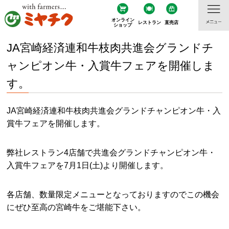
オンライン
レストラン
直売店
ショップ
JA宮崎経済連和牛枝肉共進会グランドチ
ャンピオン牛・入賞牛フェアを開催しま
す。
JA
宮崎経済連和牛枝肉共進会グランドチャンピオン牛・入
賞牛フェアを開催します。
弊社レストラン
4
店舗で共進会グランドチャンピオン牛・
入賞牛フェアを
7
月
1
日
(
土
)
より開催します。
各店舗、数量限定メニューとなっておりますのでこの機会
にぜひ至高の宮崎牛をご堪能下さい。