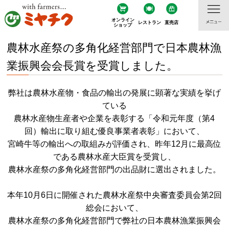
オンライン
レストラン
直売店
ショップ
農林水産祭の多角化経営部門で日本農林漁
業振興会会長賞を受賞しました。
弊社は農林水産物・食品の輸出の発展に顕著な実績を挙げ
ている
農林水産物生産者や企業を表彰する「令和元年度（第4
回）輸出に取り組む優良事業者表彰」において、
宮崎牛等の輸出への取組みが評価され、昨年12月に最高位
である農林水産大臣賞を受賞し、
農林水産祭の多角化経営部門の出品財に選出されました。
本年10月6日に開催された農林水産祭中央審査委員会第2回
総会において、
農林水産祭の多角化経営部門で弊社の日本農林漁業振興会