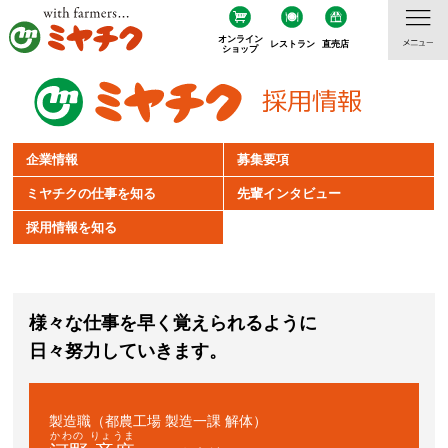
オンライン
レストラン
直売店
ショップ
企業情報
募集要項
ミヤチクの仕事を知る
先輩インタビュー
採用情報を知る
様々な仕事を早く覚えられるように
日々努力していきます。
製造職（都農工場 製造一課 解体）
かわの りょうま