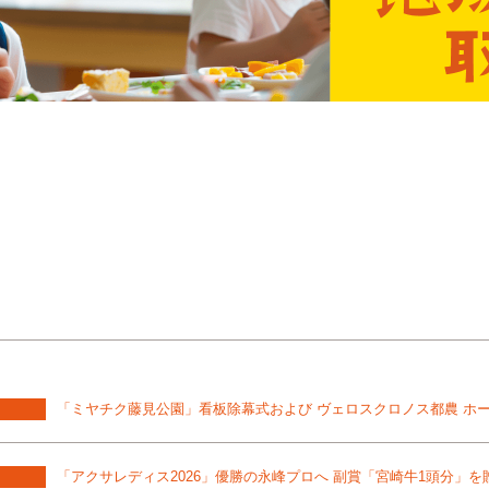
「ミヤチク藤見公園」看板除幕式および ヴェロスクロノス都農 ホ
「アクサレディス2026」優勝の永峰プロへ 副賞「宮崎牛1頭分」